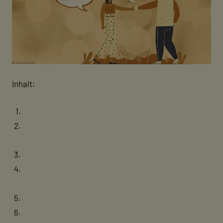
Inhalt:
Für andere da sein ist etwas Wunderbares
Ein charmantes Nein gibt dir deine
Selbstbestimmung zurück
Wann du Nein sagen solltest
So sagst du charmant Nein zu Anliegen von Chef,
Kollegen, Kunden
So sagst du Nein zu Anliegen deines Partner
So sagst du Nein zu den Forderungen deines Kind