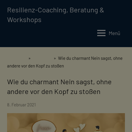
Zum
Resilienz-Coaching, Beratung &
Inhalt
Workshops
springen
Menü
Startseite
Allgemein
Wie du charmant Nein sagst, ohne
andere vor den Kopf zu stoßen
Wie du charmant Nein sagst, ohne
Allgemein
andere vor den Kopf zu stoßen
von
8. Februar 2021
2
coaching
Kommentare